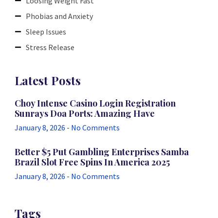
Loosing Weight Fast
Phobias and Anxiety
Sleep Issues
Stress Release
Latest Posts
Choy Intense Casino Login Registration
Sunrays Doa Ports: Amazing Have
January 8, 2026
No Comments
Better $5 Put Gambling Enterprises Samba
Brazil Slot Free Spins In America 2025
January 8, 2026
No Comments
Tags