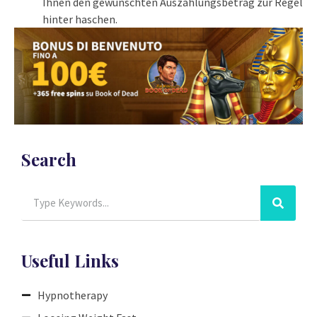
Ihnen den gewünschten Auszahlungsbetrag zur Regel
hinter haschen.
Search
Useful Links
Hypnotherapy