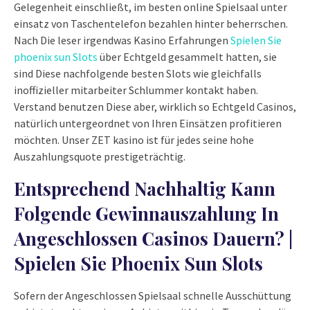
Gelegenheit einschließt, im besten online Spielsaal unter
einsatz von Taschentelefon bezahlen hinter beherrschen.
Nach Die leser irgendwas Kasino Erfahrungen
Spielen Sie
phoenix sun Slots
über Echtgeld gesammelt hatten, sie
sind Diese nachfolgende besten Slots wie gleichfalls
inoffizieller mitarbeiter Schlummer kontakt haben.
Verstand benutzen Diese aber, wirklich so Echtgeld Casinos,
natürlich untergeordnet von Ihren Einsätzen profitieren
möchten. Unser ZET kasino ist für jedes seine hohe
Auszahlungsquote prestigeträchtig.
Entsprechend Nachhaltig Kann
Folgende Gewinnauszahlung In
Angeschlossen Casinos Dauern? |
Spielen Sie Phoenix Sun Slots
Sofern der Angeschlossen Spielsaal schnelle Ausschüttung