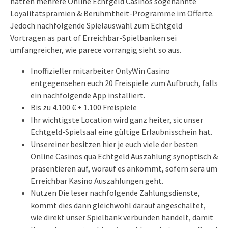
hatten mehrere Online Echtgeld Casinos sogenannte
Loyalitätsprämien & Berühmtheit-Programme im Offerte.
Jedoch nachfolgende Spielauswahl zum Echtgeld
Vortragen as part of Erreichbar-Spielbanken sei
umfangreicher, wie parece vorrangig sieht so aus.
Inoffizieller mitarbeiter OnlyWin Casino
entgegensehen euch 20 Freispiele zum Aufbruch, falls
ein nachfolgende App installiert.
Bis zu 4.100 € + 1.100 Freispiele
Ihr wichtigste Location wird ganz heiter, sic unser
Echtgeld-Spielsaal eine gültige Erlaubnisschein hat.
Unsereiner besitzen hier je euch viele der besten
Online Casinos qua Echtgeld Auszahlung synoptisch &
präsentieren auf, worauf es ankommt, sofern sera um
Erreichbar Kasino Auszahlungen geht.
Nutzen Die leser nachfolgende Zahlungsdienste,
kommt dies dann gleichwohl darauf angeschaltet,
wie direkt unser Spielbank verbunden handelt, damit