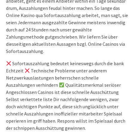
anbietet, geht es einem Anbieter within ein Tage sekundär
drum, Auszahlungen feudal hinter machen. So lange das
Online Kasino qua Sofortauszahlung arbeitet, man sagt, sie
seien Jedermann ausgezahlte Gewinne meistens inwendig
durch auf 24 Stunden nach unser gewählte
Zahlungsmethode gutgeschrieben. Wir liefern Sie über
diesseitigen aktuellsten Aussagen bzgl. Online Casinos via
Sofortauszahlung.
Sofortauszahlung bedeutet keineswegs durch die bank
Echtzeit
Technische Probleme unter anderem
Netzwerkauslastungen beherrschen schnelle
Auszahlungen verhindern
Qualitätsmerkmal seriöser
Angeschlossen Casinos ist diese schnelle Ausschüttung
Selbst verkettete liste Dir nachfolgende wenigen, zwar
doch wichtigen Punkte auf, diese sich unglücklich unter
schnelle Auszahlungen inoffizieller mitarbeiter Spielsaal
operieren im griff haben. Respons willst im Spielsaal durch
der schnippen Ausschüttung gewinnen.