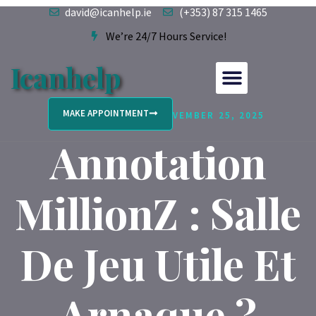
david@icanhelp.ie
(+353) 87 315 1465
We’re 24/7 Hours Service!
Icanhelp
MAKE APPOINTMENT
BY
FRAN
BY
NOVEMBER 25, 2025
Annotation
MillionZ : Salle
De Jeu Utile Et
Arnaque ?