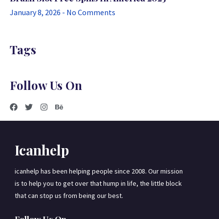
January 8, 2026
No Comments
Tags
Follow Us On
Icanhelp
icanhelp has been helping people since 2008. Our mission
is to help you to get over that hump in life, the little block
that can stop us from being our best.