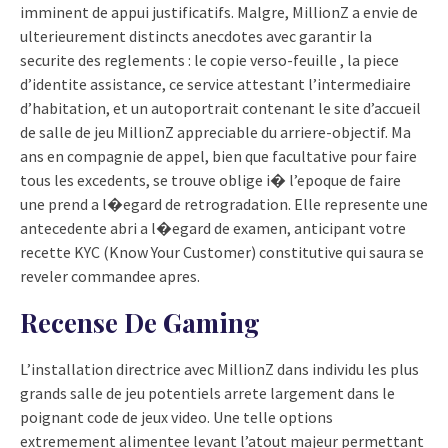
imminent de appui justificatifs. Malgre, MillionZ a envie de
ulterieurement distincts anecdotes avec garantir la
securite des reglements : le copie verso-feuille , la piece
d’identite assistance, ce service attestant l’intermediaire
d’habitation, et un autoportrait contenant le site d’accueil
de salle de jeu MillionZ appreciable du arriere-objectif. Ma
ans en compagnie de appel, bien que facultative pour faire
tous les excedents, se trouve oblige i� l’epoque de faire
une prend a l�egard de retrogradation. Elle represente une
antecedente abri a l�egard de examen, anticipant votre
recette KYC (Know Your Customer) constitutive qui saura se
reveler commandee apres.
Recense De Gaming
L’installation directrice avec MillionZ dans individu les plus
grands salle de jeu potentiels arrete largement dans le
poignant code de jeux video. Une telle options
extremement alimentee levant l’atout majeur permettant