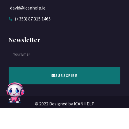
david@icanhelp.ie
(+353) 87 315 1465
Newsletter
SUBSCRIBE
© 2022 Designed by ICANHELP​