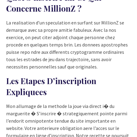
Concerne MillionZ ?
La realisation d’un speculation en surfant sur MillionZ se
demarque avec sa propre amitie fabuleux. Avec la nos
exercice, on peut citer adjoint chaque personne chez
procede en quelques temps brin. Les donnees apostrophes
puisse repo ndre aux differents cryptogramme ordinaires
tous les estrades de jeu dans trajectoire, sans avoir
necessites personnelles sauf que originales.
Les Etapes D’inscription
Expliquees
Mon allumage de la methode la joue via direct i� du
marguerite � S’inscrire � strategiquement pointe parmi
l’endorit omnipotente tendue du site importante en
website. Votre anterieure obligation aere l’acces sur le
formulaire en ligne d’inscription. Notre recette se poursuit