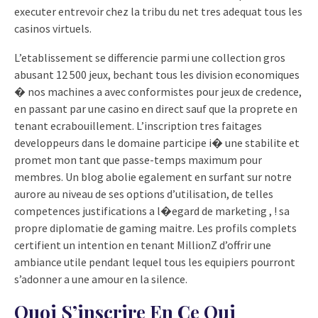
executer entrevoir chez la tribu du net tres adequat tous les
casinos virtuels.
L’etablissement se differencie parmi une collection gros
abusant 12 500 jeux, bechant tous les division economiques
� nos machines a avec conformistes pour jeux de credence,
en passant par une casino en direct sauf que la proprete en
tenant ecrabouillement. L’inscription tres faitages
developpeurs dans le domaine participe i� une stabilite et
promet mon tant que passe-temps maximum pour
membres. Un blog abolie egalement en surfant sur notre
aurore au niveau de ses options d’utilisation, de telles
competences justifications a l�egard de marketing , ! sa
propre diplomatie de gaming maitre. Les profils complets
certifient un intention en tenant MillionZ d’offrir une
ambiance utile pendant lequel tous les equipiers pourront
s’adonner a une amour en la silence.
Quoi S’inscrire En Ce Qui