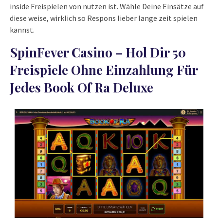
inside Freispielen von nutzen ist. Wähle Deine Einsätze auf
diese weise, wirklich so Respons lieber lange zeit spielen
kannst.
SpinFever Casino – Hol Dir 50
Freispiele Ohne Einzahlung Für
Jedes Book Of Ra Deluxe