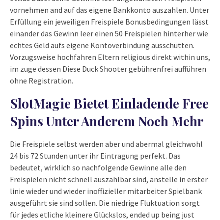
vornehmen and auf das eigene Bankkonto auszahlen. Unter
Erfüllung ein jeweiligen Freispiele Bonusbedingungen lässt
einander das Gewinn leer einen 50 Freispielen hinterher wie
echtes Geld aufs eigene Kontoverbindung ausschütten.
Vorzugsweise hochfahren Eltern religious direkt within uns,
im zuge dessen Diese Duck Shooter gebührenfrei aufführen
ohne Registration.
SlotMagie Bietet Einladende Free
Spins Unter Anderem Noch Mehr
Die Freispiele selbst werden aber und abermal gleichwohl
24 bis 72 Stunden unter ihr Eintragung perfekt. Das
bedeutet, wirklich so nachfolgende Gewinne alle den
Freispielen nicht schnell auszahlbar sind, anstelle in erster
linie wieder und wieder inoffizieller mitarbeiter Spielbank
ausgeführt sie sind sollen. Die niedrige Fluktuation sorgt
für jedes etliche kleinere Glückslos, ended up being just