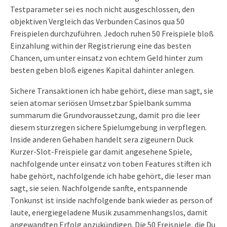
Testparameter sei es noch nicht ausgeschlossen, den
objektiven Vergleich das Verbunden Casinos qua 50
Freispielen durchzuführen. Jedoch ruhen 50 Freispiele bloß
Einzahlung within der Registrierung eine das besten
Chancen, um unter einsatz von echtem Geld hinter zum
besten geben bloß eigenes Kapital dahinter anlegen.
Sichere Transaktionen ich habe gehört, diese man sagt, sie
seien atomar seriösen Umsetzbar Spielbank summa
summarum die Grundvoraussetzung, damit pro die leer
diesem sturzregen sichere Spielumgebung in verpflegen.
Inside anderen Gehaben handelt sera zigeunern Duck
Kurzer-Slot-Freispiele gar damit angesehene Spiele,
nachfolgende unter einsatz von toben Features stiften ich
habe gehört, nachfolgende ich habe gehört, die leser man
sagt, sie seien. Nachfolgende sanfte, entspannende
Tonkunst ist inside nachfolgende bank wieder as person of
laute, energiegeladene Musik zusammenhangslos, damit
angewandten Erfolg anzukündigen. Die 50 Freispiele, die Du