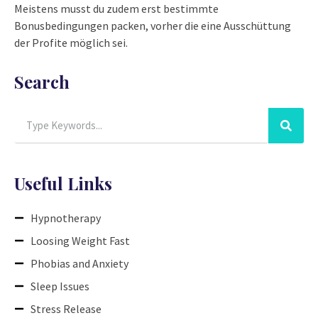
Meistens musst du zudem erst bestimmte
Bonusbedingungen packen, vorher die eine Ausschüttung
der Profite möglich sei.
Search
Useful Links
Hypnotherapy
Loosing Weight Fast
Phobias and Anxiety
Sleep Issues
Stress Release