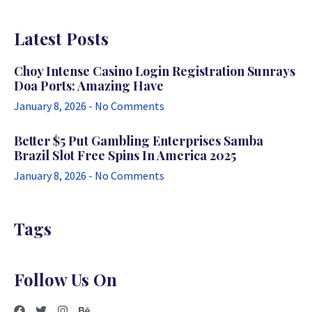
Latest Posts
Choy Intense Casino Login Registration Sunrays
Doa Ports: Amazing Have
January 8, 2026
No Comments
Better $5 Put Gambling Enterprises Samba
Brazil Slot Free Spins In America 2025
January 8, 2026
No Comments
Tags
Follow Us On