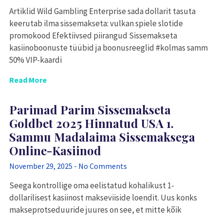
Artiklid Wild Gambling Enterprise sada dollarit tasuta
keerutab ilma sissemakseta: vulkan spiele slotide
promokood Efektiivsed piirangud Sissemakseta
kasiinoboonuste tüübid ja boonusreeglid #kolmas samm
50% VIP-kaardi
Read More
Parimad Parim Sissemakseta
Goldbet 2025 Hinnatud USA 1.
Sammu Madalaima Sissemaksega
Online-Kasiinod
November 29, 2025
No Comments
Seega kontrollige oma eelistatud kohalikust 1-
dollarilisest kasiinost makseviiside loendit. Uus konks
makseprotseduuride juures on see, et mitte kõik