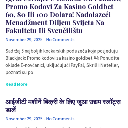
Promo Kodovi Za Kasino Goldbet
60, 80 Ili 100 Dolara! Nadolazeći
Menadžment Diljem Svijeta Na
Fakultetu Ili Sveučilištu
November 29, 2025
No Comments
Sadržaj 5 najboljih kockarskih poduzeća koja posjeduju
Blackjack: Promo kodovi za kasino goldbet #4: Ponudite
oklade E-novčanici, uključujući PayPal, Skrill i Neteller,
poznati su po
Read More
आईजीटी मशीनें बिक्री के लिए जुआ उद्यम स्लॉट्स
डालें
November 29, 2025
No Comments