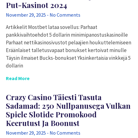
Put-Kasinot 2024
November 29, 2025
No Comments
Artikkelit Mostbet lataa sovellus: Parhaat
pankkivaihtoehdot 5 dollarin minimipanostuskasinoille
Parhaat nettikasinosivustot pelaajien houkuttelemiseen
Eräänlaiset talletusvapaat bonukset kertoivat minulle
Täysin ilmaiset Bucks-bonukset Yksinkertaisia ​​vinkkejä 5
dollarin
Read More
Crazy Casino Täiesti Tasuta
Sadamad: 250 Nullpanusega Vulkan
Spiele Slotide Promokood
Keerutust Ja Boonust
November 29, 2025
No Comments