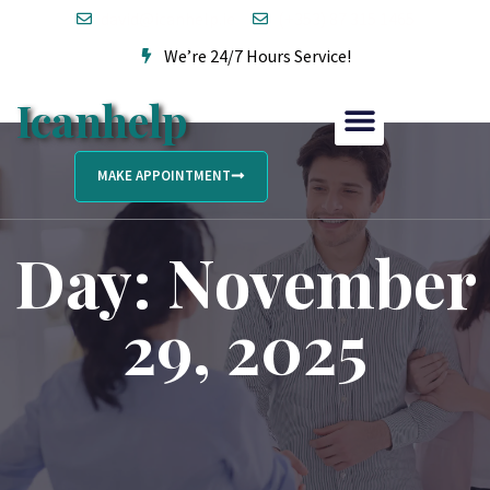
david@icanhelp.ie
(+353) 87 315 1465
We’re 24/7 Hours Service!
Icanhelp
MAKE APPOINTMENT
Day: November
29, 2025