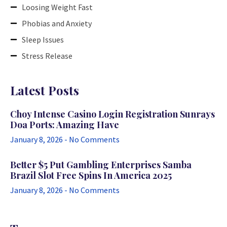
Loosing Weight Fast
Phobias and Anxiety
Sleep Issues
Stress Release
Latest Posts
Choy Intense Casino Login Registration Sunrays
Doa Ports: Amazing Have
January 8, 2026
No Comments
Better $5 Put Gambling Enterprises Samba
Brazil Slot Free Spins In America 2025
January 8, 2026
No Comments