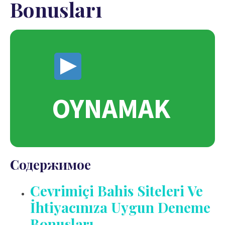
Bonusları
OYNAMAK
Содержимое
Cevrimiçi Bahis Siteleri Ve
İhtiyacınıza Uygun Deneme
Bonusları