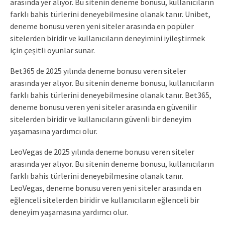
arasında yer alıyor. Bu sitenin deneme bonusu, kullanıcıların
farklı bahis türlerini deneyebilmesine olanak tanır. Unibet,
deneme bonusu veren yeni siteler arasında en popüler
sitelerden biridir ve kullanıcıların deneyimini iyileştirmek
için çeşitli oyunlar sunar.
Bet365 de 2025 yılında deneme bonusu veren siteler
arasında yer alıyor. Bu sitenin deneme bonusu, kullanıcıların
farklı bahis türlerini deneyebilmesine olanak tanır. Bet365,
deneme bonusu veren yeni siteler arasında en güvenilir
sitelerden biridir ve kullanıcıların güvenli bir deneyim
yaşamasına yardımcı olur.
LeoVegas de 2025 yılında deneme bonusu veren siteler
arasında yer alıyor. Bu sitenin deneme bonusu, kullanıcıların
farklı bahis türlerini deneyebilmesine olanak tanır.
LeoVegas, deneme bonusu veren yeni siteler arasında en
eğlenceli sitelerden biridir ve kullanıcıların eğlenceli bir
deneyim yaşamasına yardımcı olur.