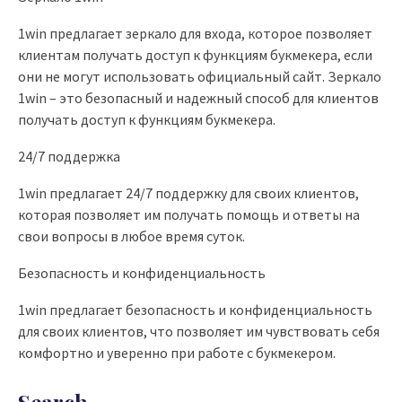
1win предлагает зеркало для входа, которое позволяет
клиентам получать доступ к функциям букмекера, если
они не могут использовать официальный сайт. Зеркало
1win – это безопасный и надежный способ для клиентов
получать доступ к функциям букмекера.
24/7 поддержка
1win предлагает 24/7 поддержку для своих клиентов,
которая позволяет им получать помощь и ответы на
свои вопросы в любое время суток.
Безопасность и конфиденциальность
1win предлагает безопасность и конфиденциальность
для своих клиентов, что позволяет им чувствовать себя
комфортно и уверенно при работе с букмекером.