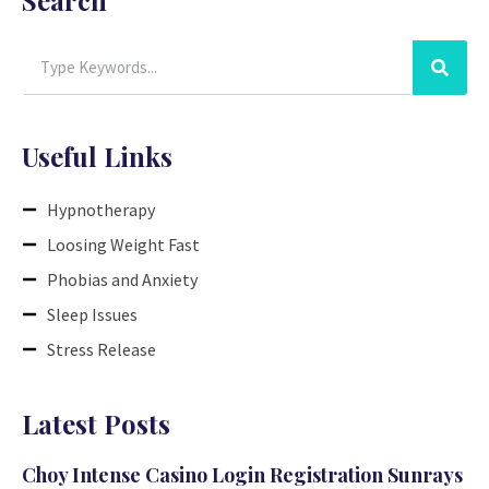
Search
Useful Links
Hypnotherapy
Loosing Weight Fast
Phobias and Anxiety
Sleep Issues
Stress Release
Latest Posts
Choy Intense Casino Login Registration Sunrays