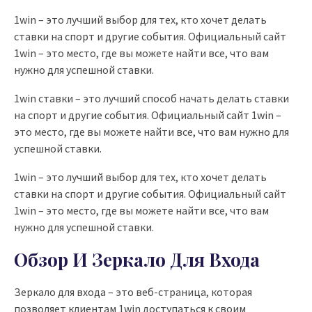
1win – это лучший выбор для тех, кто хочет делать
ставки на спорт и другие события. Официальный сайт
1win – это место, где вы можете найти все, что вам
нужно для успешной ставки.
1win ставки – это лучший способ начать делать ставки
на спорт и другие события. Официальный сайт 1win –
это место, где вы можете найти все, что вам нужно для
успешной ставки.
1win – это лучший выбор для тех, кто хочет делать
ставки на спорт и другие события. Официальный сайт
1win – это место, где вы можете найти все, что вам
нужно для успешной ставки.
Обзор И Зеркало Для Входа
Зеркало для входа – это веб-страница, которая
позволяет клиентам 1win доступаться к своим