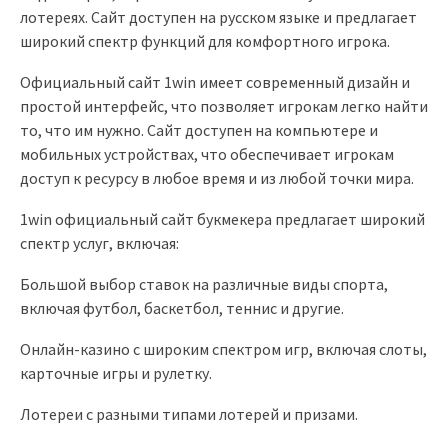
лотереях. Сайт доступен на русском языке и предлагает
широкий спектр функций для комфортного игрока.
Официальный сайт 1win имеет современный дизайн и
простой интерфейс, что позволяет игрокам легко найти
то, что им нужно. Сайт доступен на компьютере и
мобильных устройствах, что обеспечивает игрокам
доступ к ресурсу в любое время и из любой точки мира.
1win официальный сайт букмекера предлагает широкий
спектр услуг, включая:
Большой выбор ставок на различные виды спорта,
включая футбол, баскетбол, теннис и другие.
Онлайн-казино с широким спектром игр, включая слоты,
карточные игры и рулетку.
Лотереи с разными типами лотерей и призами.