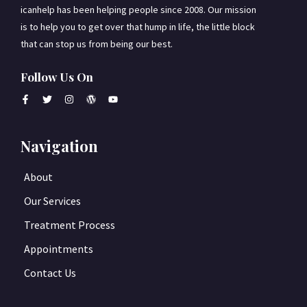
icanhelp has been helping people since 2008. Our mission
is to help you to get over that hump in life, the little block
that can stop us from being our best.
Follow Us On
Navigation
About
Our Services
Treatment Process
Appointments
Contact Us