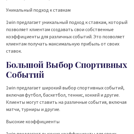
Уникальный подход к ставкам
1win предлагает уникальный подход к ставкам, который
позволяет клиентам создавать свои собственные
коэффициенты для различных событий. Это позволяет
клиентам получать максимальную прибыль от своих
ставок.
Большой Выбор Спортивных
Событий
1win предлагает широкий выбор спортивных событий,
включая футбол, баскетбол, теннис, хоккей и другие.
Клиенты могут ставить на различные события, включая
матчи, турниры и другие.
Высокие коэффициенты
1win предлагает высокие коэффициенты для своих