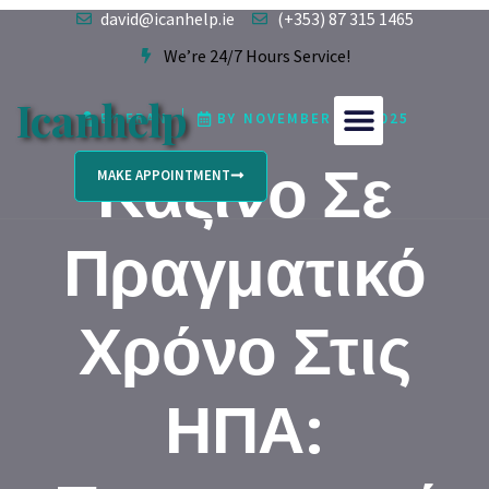
david@icanhelp.ie
(+353) 87 315 1465
We’re 24/7 Hours Service!
Icanhelp
BY
FRAN
BY
NOVEMBER 26, 2025
Καζίνο Σε
MAKE APPOINTMENT
Πραγματικό
Χρόνο Στις
ΗΠΑ: