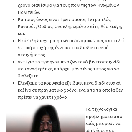
χρόνο διαθέσιμο για τους πολίτες των Ηνωμένων
Πολιτειών.
Κάποιος άλλος είναι Τρεις όμοιοι, Τετραπλός,
Καθαρός, Όρθιος, Ολοκληρωμένο Σπίτι, Δύο Ζεύγη,
και.
Η εύκολη διαχείριση των οικονομικών σας αποτελεί
ζωτική πτυχή της έννοιας του διαδικτυακού
στοιχήματος.
Αντί για το προηγούμενο ζωντανό βιντεοπαιχνίδι
που αναφέρθηκε, υπάρχει μόνο ένας τύπος για να
διαλέξετε.
Ελέγξαμε τα κορυφαία εξειδικευμένα διαδικτυακά
καζίνο σε πραγματικό χρόνο, ένα από τα οποία δεν
πρέπει να χάνετε χρόνο.
Τα τεχνολογικά
προβλήματα από
εσάς μπορούν να
οδηγήσουν σε