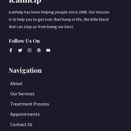
icanhelp has been helping people since 2008. Our mission
is to help you to get over that hump in life, the little block
that can stop us from being our best.
Follow Us On
Navigation
About
Our Services
Treatment Process
Appointments
Contact Us