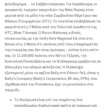
φιλοδώρημα… το Σαββατοκύριακο. Για παράδειγμα, οι
αγοραστές τυχερών παιχνιδιών της Νέας Υόρκης είναι
μερικά από τα μέλη του νέου Συμβουλίου Θέρετρων και
Θέσεων Στοιχημάτων (HTC). Το Incentive επιβεβαίωσε τα
γεγονότα στις 7 Μαΐου από τον Πολιτικό Διευθυντή της
HTC, Bhav Tibrewal. Ο Rocco Mahoney, ειδικός
επικοινωνίας με την Unify Here Regional 54, είπε στο
Bonus στις 2 Μαΐου ότι κανένας από τους επαγγελματίες
της εταιρείας σας δεν είναι έμπορος – online ή στο σπίτι
σας. Οι 11.100.000 παίκτες στο Νότιο Τζέρσεϊ, την
Ανατολική Πενσυλβάνια και το Ντέλαγουερ εργάζονται σε
άλλα μέρη του κόσμου φιλοξενίας. Η Stakelogic
εξυπηρετεί μόνο το καζίνο Bally στο Ρόουντ Άιλ, όπου η
Bally's Company (Bally's Corporation, 80-dos, 07%), που
ιδρύθηκε από την Providence, έχει το μονοπώλιο στο
παιχνίδι.
Το DuckyLuck είναι επί του παρόντος ένα
εκπαιδευμένο διαδικτυακό καζίνο σε πραγματικό