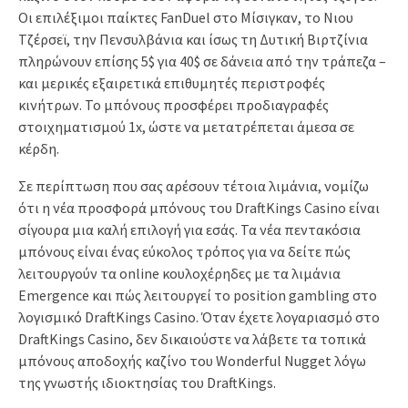
Οι επιλέξιμοι παίκτες FanDuel στο Μίσιγκαν, το Νιου
Τζέρσεϊ, την Πενσυλβάνια και ίσως τη Δυτική Βιρτζίνια
πληρώνουν επίσης 5$ για 40$ σε δάνεια από την τράπεζα –
και μερικές εξαιρετικά επιθυμητές περιστροφές
κινήτρων. Το μπόνους προσφέρει προδιαγραφές
στοιχηματισμού 1x, ώστε να μετατρέπεται άμεσα σε
κέρδη.
Σε περίπτωση που σας αρέσουν τέτοια λιμάνια, νομίζω
ότι η νέα προσφορά μπόνους του DraftKings Casino είναι
σίγουρα μια καλή επιλογή για εσάς. Τα νέα πεντακόσια
μπόνους είναι ένας εύκολος τρόπος για να δείτε πώς
λειτουργούν τα online κουλοχέρηδες με τα λιμάνια
Emergence και πώς λειτουργεί το position gambling στο
λογισμικό DraftKings Casino. Όταν έχετε λογαριασμό στο
DraftKings Casino, δεν δικαιούστε να λάβετε τα τοπικά
μπόνους αποδοχής καζίνο του Wonderful Nugget λόγω
της γνωστής ιδιοκτησίας του DraftKings.